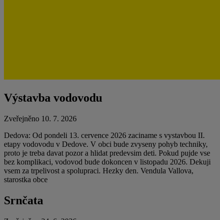
Výstavba vodovodu
Zveřejněno 10. 7. 2026
Dedova: Od pondeli 13. cervence 2026 zaciname s vystavbou II.
etapy vodovodu v Dedove. V obci bude zvyseny pohyb techniky,
proto je treba davat pozor a hlidat predevsim deti. Pokud pujde vse
bez komplikaci, vodovod bude dokoncen v listopadu 2026. Dekuji
vsem za trpelivost a spolupraci. Hezky den. Vendula Vallova,
starostka obce
Srnčata