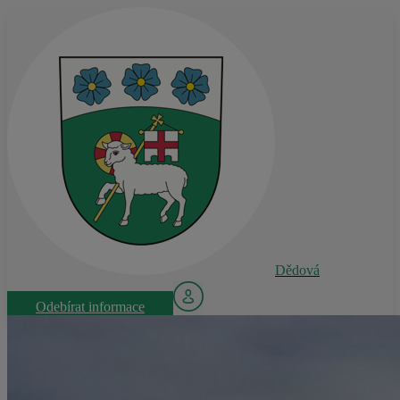
Dědová
Odebírat informace