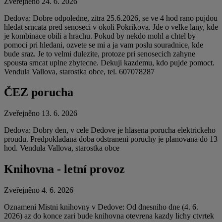
Zveřejněno 24. 6. 2026
Dedova: Dobre odpoledne, zitra 25.6.2026, se ve 4 hod rano pujdou
hledat srncata pred senoseci v okoli Pokrikova. Jde o velke lany, kde
je kombinace obili a hrachu. Pokud by nekdo mohl a chtel by
pomoci pri hledani, ozvete se mi a ja vam poslu souradnice, kde
bude sraz. Je to velmi dulezite, protoze pri senosecich zahyne
spousta srncat uplne zbytecne. Dekuji kazdemu, kdo pujde pomoct.
Vendula Vallova, starostka obce, tel. 607078287
ČEZ porucha
Zveřejněno 13. 6. 2026
Dedova: Dobry den, v cele Dedove je hlasena porucha elektrickeho
proudu. Predpokladana doba odstraneni poruchy je planovana do 13
hod. Vendula Vallova, starostka obce
Knihovna - letní provoz
Zveřejněno 4. 6. 2026
Oznameni Mistni knihovny v Dedove: Od dnesniho dne (4. 6.
2026) az do konce zari bude knihovna otevrena kazdy lichy ctvrtek