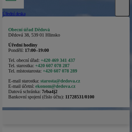
Úřední deska
Obecní úřad Dědová
Dědová 38, 539 01 Hlinsko
Úřední hodiny
Pondělí:
17:00–19:00
Tel. obecní úřad:
+420 469 341 437
Tel. starostka:
+420 607 078 287
Tel. místostarosta:
+420 607 078 289
E-mail starostka:
starosta@dedova.cz
E-mail účetní:
ekonom@dedova.cz
Datová schránka:
7rba4j2
Bankovní spojení (číslo účtu):
11728531/0100