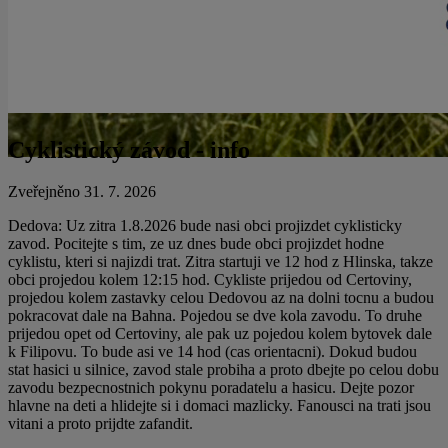
Cyklistický závod - info
Zveřejněno 31. 7. 2026
Dedova: Uz zitra 1.8.2026 bude nasi obci projizdet cyklisticky
zavod. Pocitejte s tim, ze uz dnes bude obci projizdet hodne
cyklistu, kteri si najizdi trat. Zitra startuji ve 12 hod z Hlinska, takze
obci projedou kolem 12:15 hod. Cykliste prijedou od Certoviny,
projedou kolem zastavky celou Dedovou az na dolni tocnu a budou
pokracovat dale na Bahna. Pojedou se dve kola zavodu. To druhe
prijedou opet od Certoviny, ale pak uz pojedou kolem bytovek dale
k Filipovu. To bude asi ve 14 hod (cas orientacni). Dokud budou
stat hasici u silnice, zavod stale probiha a proto dbejte po celou dobu
zavodu bezpecnostnich pokynu poradatelu a hasicu. Dejte pozor
hlavne na deti a hlidejte si i domaci mazlicky. Fanousci na trati jsou
vitani a proto prijdte zafandit.