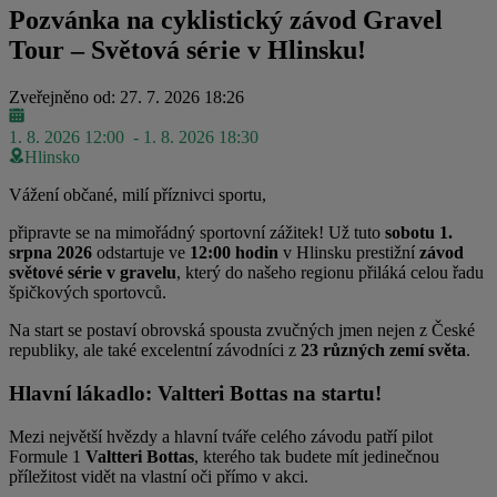
Pozvánka na cyklistický závod Gravel
Tour – Světová série v Hlinsku!
Zveřejněno od: 27. 7. 2026 18:26
1. 8. 2026 12:00
- 1. 8. 2026 18:30
Hlinsko
Vážení občané, milí příznivci sportu,
připravte se na mimořádný sportovní zážitek! Už tuto
sobotu 1.
srpna 2026
odstartuje ve
12:00 hodin
v Hlinsku prestižní
závod
světové série v gravelu
, který do našeho regionu přiláká celou řadu
špičkových sportovců.
Na start se postaví obrovská spousta zvučných jmen nejen z České
republiky, ale také excelentní závodníci z
23 různých zemí světa
.
Hlavní lákadlo: Valtteri Bottas na startu!
Mezi největší hvězdy a hlavní tváře celého závodu patří pilot
Formule 1
Valtteri Bottas
, kterého tak budete mít jedinečnou
příležitost vidět na vlastní oči přímo v akci.