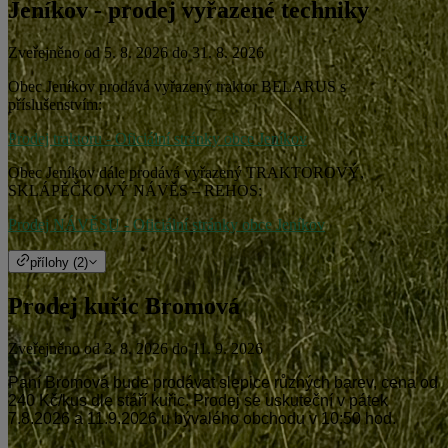
Jeníkov - prodej vyřazené techniky
Zveřejněno od 5. 8. 2026 do 31. 8. 2026
Obec Jeníkov prodává vyřazený traktor BELARUS s
příslušenstvím:
Prodej traktoru - Oficiální stránky obce Jeníkov
Obec Jeníkov dále prodává vyřazený TRAKTOROVÝ,
SKLÁPĚČKOVÝ NÁVĚS – REHOS:
Prodej NÁVĚSU - Oficiální stránky obce Jeníkov
přílohy (2)
Prodej kuřic Bromová
Zveřejněno od 3. 8. 2026 do 11. 9. 2026
Paní Bromová bude prodávat slepice různých barev, cena od
240 Kč/kus dle stáří kuřic. Prodej se uskuteční v pátek
7.8.2026 a 11.9.2026 u bývalého obchodu v 10:50 hod.