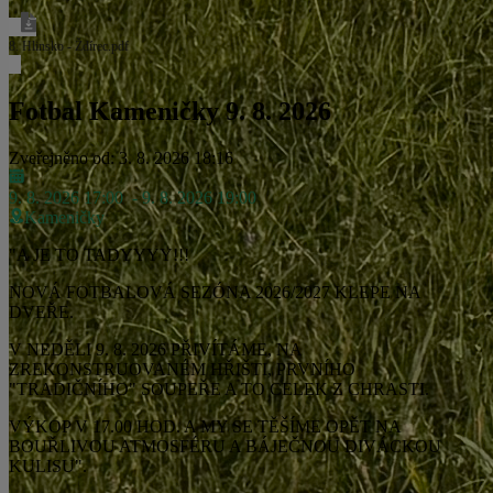
8. Hlinsko - Ždírec.pdf
Fotbal Kameničky 9. 8. 2026
Zveřejněno od: 3. 8. 2026 18:16
9. 8. 2026 17:00
- 9. 8. 2026 19:00
Kameničky
"A JE TO TADYYYY!!!
NOVÁ FOTBALOVÁ SEZÓNA 2026/2027 KLEPE NA
DVEŘE.
V NEDĚLI 9. 8. 2026 PŘIVÍTÁME, NA
ZREKONSTRUOVANÉM HŘIŠTI, PRVNÍHO
"TRADIČNÍHO" SOUPEŘE A TO CELEK Z CHRASTI.
VÝKOP V 17.00 HOD. A MY SE TĚŠÍME OPĚT NA
BOUŘLIVOU ATMOSFÉRU A BÁJEČNOU DIVÁCKOU
KULISU".