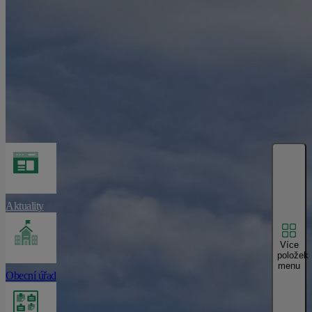
Aktuality
Více
položek
menu
Obecní úřad