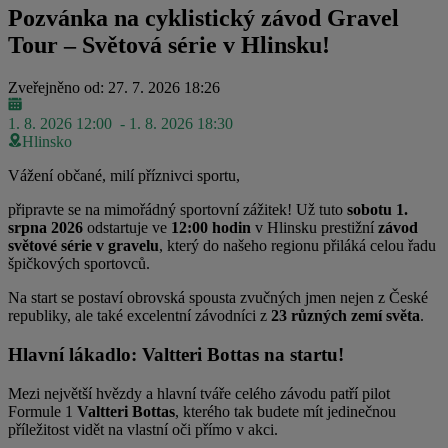
Pozvánka na cyklistický závod Gravel
Tour – Světová série v Hlinsku!
Zveřejněno od: 27. 7. 2026 18:26
1. 8. 2026 12:00
- 1. 8. 2026 18:30
Hlinsko
Vážení občané, milí příznivci sportu,
připravte se na mimořádný sportovní zážitek! Už tuto
sobotu 1.
srpna 2026
odstartuje ve
12:00 hodin
v Hlinsku prestižní
závod
světové série v gravelu
, který do našeho regionu přiláká celou řadu
špičkových sportovců.
Na start se postaví obrovská spousta zvučných jmen nejen z České
republiky, ale také excelentní závodníci z
23 různých zemí světa
.
Hlavní lákadlo: Valtteri Bottas na startu!
Mezi největší hvězdy a hlavní tváře celého závodu patří pilot
Formule 1
Valtteri Bottas
, kterého tak budete mít jedinečnou
příležitost vidět na vlastní oči přímo v akci.