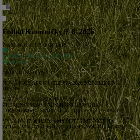
8. Hlinsko - Ždírec.pdf
Fotbal Kameničky 9. 8. 2026
Zveřejněno od: 3. 8. 2026 18:16
9. 8. 2026 17:00
- 9. 8. 2026 19:00
Kameničky
"A JE TO TADYYYY!!!
NOVÁ FOTBALOVÁ SEZÓNA 2026/2027 KLEPE NA
DVEŘE.
V NEDĚLI 9. 8. 2026 PŘIVÍTÁME, NA
ZREKONSTRUOVANÉM HŘIŠTI, PRVNÍHO
"TRADIČNÍHO" SOUPEŘE A TO CELEK Z CHRASTI.
VÝKOP V 17.00 HOD. A MY SE TĚŠÍME OPĚT NA
BOUŘLIVOU ATMOSFÉRU A BÁJEČNOU DIVÁCKOU
KULISU".