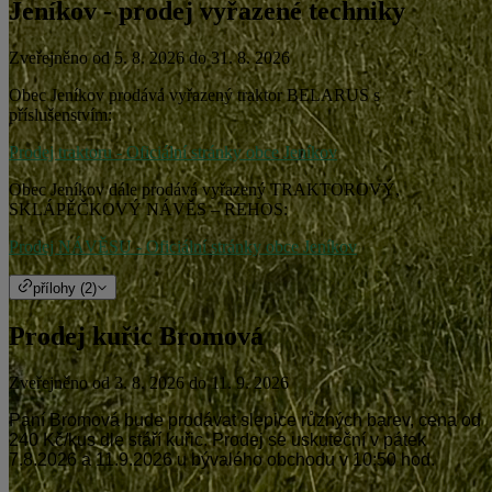
Jeníkov - prodej vyřazené techniky
Zveřejněno od 5. 8. 2026 do 31. 8. 2026
Obec Jeníkov prodává vyřazený traktor BELARUS s
příslušenstvím:
Prodej traktoru - Oficiální stránky obce Jeníkov
Obec Jeníkov dále prodává vyřazený TRAKTOROVÝ,
SKLÁPĚČKOVÝ NÁVĚS – REHOS:
Prodej NÁVĚSU - Oficiální stránky obce Jeníkov
přílohy (2)
Prodej kuřic Bromová
Zveřejněno od 3. 8. 2026 do 11. 9. 2026
Paní Bromová bude prodávat slepice různých barev, cena od
240 Kč/kus dle stáří kuřic. Prodej se uskuteční v pátek
7.8.2026 a 11.9.2026 u bývalého obchodu v 10:50 hod.