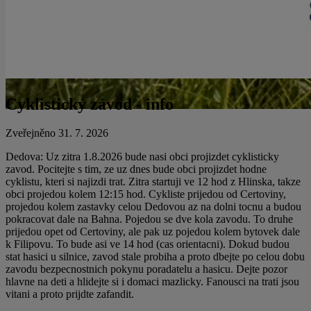
Cyklistický závod - info
Zveřejněno 31. 7. 2026
Dedova: Uz zitra 1.8.2026 bude nasi obci projizdet cyklisticky
zavod. Pocitejte s tim, ze uz dnes bude obci projizdet hodne
cyklistu, kteri si najizdi trat. Zitra startuji ve 12 hod z Hlinska, takze
obci projedou kolem 12:15 hod. Cykliste prijedou od Certoviny,
projedou kolem zastavky celou Dedovou az na dolni tocnu a budou
pokracovat dale na Bahna. Pojedou se dve kola zavodu. To druhe
prijedou opet od Certoviny, ale pak uz pojedou kolem bytovek dale
k Filipovu. To bude asi ve 14 hod (cas orientacni). Dokud budou
stat hasici u silnice, zavod stale probiha a proto dbejte po celou dobu
zavodu bezpecnostnich pokynu poradatelu a hasicu. Dejte pozor
hlavne na deti a hlidejte si i domaci mazlicky. Fanousci na trati jsou
vitani a proto prijdte zafandit.