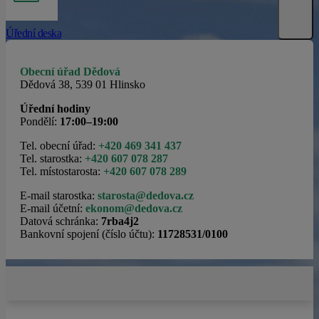
Úřední deska
Obecní úřad Dědová
Dědová 38, 539 01 Hlinsko
Úřední hodiny
Pondělí:
17:00–19:00
Tel. obecní úřad:
+420 469 341 437
Tel. starostka:
+420 607 078 287
Tel. místostarosta:
+420 607 078 289
E-mail starostka:
starosta@dedova.cz
E-mail účetní:
ekonom@dedova.cz
Datová schránka:
7rba4j2
Bankovní spojení (číslo účtu):
11728531/0100