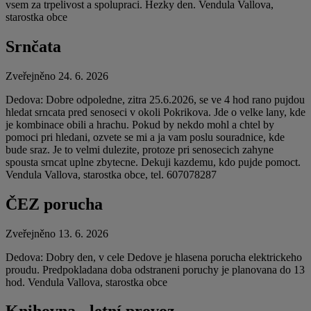
vsem za trpelivost a spolupraci. Hezky den. Vendula Vallova,
starostka obce
Srnčata
Zveřejněno 24. 6. 2026
Dedova: Dobre odpoledne, zitra 25.6.2026, se ve 4 hod rano pujdou
hledat srncata pred senoseci v okoli Pokrikova. Jde o velke lany, kde
je kombinace obili a hrachu. Pokud by nekdo mohl a chtel by
pomoci pri hledani, ozvete se mi a ja vam poslu souradnice, kde
bude sraz. Je to velmi dulezite, protoze pri senosecich zahyne
spousta srncat uplne zbytecne. Dekuji kazdemu, kdo pujde pomoct.
Vendula Vallova, starostka obce, tel. 607078287
ČEZ porucha
Zveřejněno 13. 6. 2026
Dedova: Dobry den, v cele Dedove je hlasena porucha elektrickeho
proudu. Predpokladana doba odstraneni poruchy je planovana do 13
hod. Vendula Vallova, starostka obce