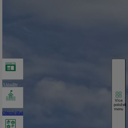
Aktuality
Více
položek
menu
Obecní úřad