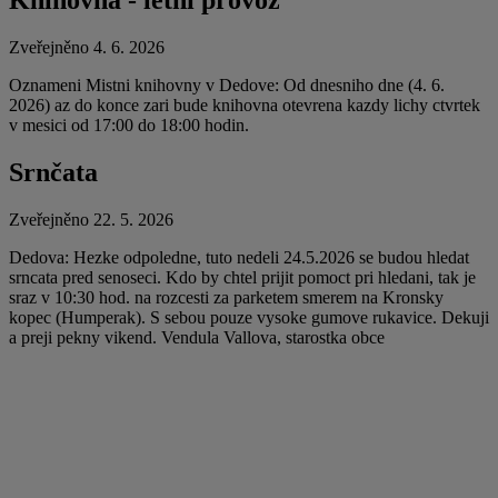
Knihovna - letní provoz
Zveřejněno 4. 6. 2026
Oznameni Mistni knihovny v Dedove: Od dnesniho dne (4. 6.
2026) az do konce zari bude knihovna otevrena kazdy lichy ctvrtek
v mesici od 17:00 do 18:00 hodin.
Srnčata
Zveřejněno 22. 5. 2026
Dedova: Hezke odpoledne, tuto nedeli 24.5.2026 se budou hledat
srncata pred senoseci. Kdo by chtel prijit pomoct pri hledani, tak je
sraz v 10:30 hod. na rozcesti za parketem smerem na Kronsky
kopec (Humperak). S sebou pouze vysoke gumove rukavice. Dekuji
a preji pekny vikend. Vendula Vallova, starostka obce