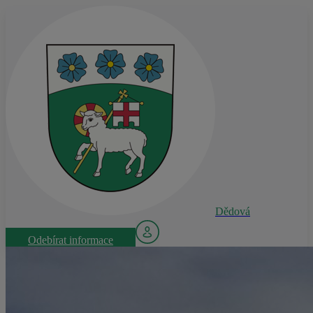
Dědová
Odebírat informace