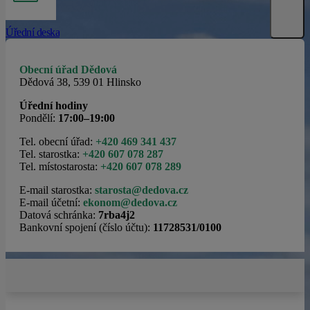
Úřední deska
Obecní úřad Dědová
Dědová 38, 539 01 Hlinsko
Úřední hodiny
Pondělí:
17:00–19:00
Tel. obecní úřad:
+420 469 341 437
Tel. starostka:
+420 607 078 287
Tel. místostarosta:
+420 607 078 289
E-mail starostka:
starosta@dedova.cz
E-mail účetní:
ekonom@dedova.cz
Datová schránka:
7rba4j2
Bankovní spojení (číslo účtu):
11728531/0100