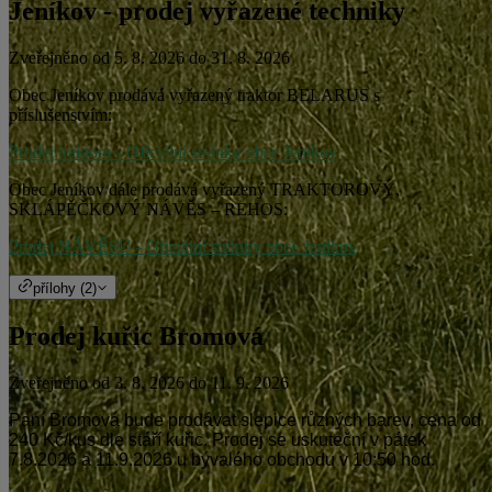
Jeníkov - prodej vyřazené techniky
Zveřejněno od 5. 8. 2026 do 31. 8. 2026
Obec Jeníkov prodává vyřazený traktor BELARUS s
příslušenstvím:
Prodej traktoru - Oficiální stránky obce Jeníkov
Obec Jeníkov dále prodává vyřazený TRAKTOROVÝ,
SKLÁPĚČKOVÝ NÁVĚS – REHOS:
Prodej NÁVĚSU - Oficiální stránky obce Jeníkov
přílohy (2)
Prodej kuřic Bromová
Zveřejněno od 3. 8. 2026 do 11. 9. 2026
Paní Bromová bude prodávat slepice různých barev, cena od
240 Kč/kus dle stáří kuřic. Prodej se uskuteční v pátek
7.8.2026 a 11.9.2026 u bývalého obchodu v 10:50 hod.