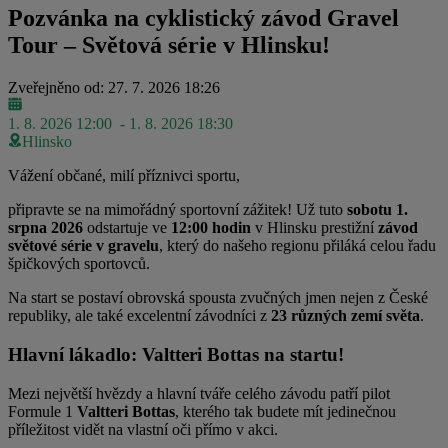
Pozvánka na cyklistický závod Gravel
Tour – Světová série v Hlinsku!
Zveřejněno od: 27. 7. 2026 18:26
1. 8. 2026 12:00
- 1. 8. 2026 18:30
Hlinsko
Vážení občané, milí příznivci sportu,
připravte se na mimořádný sportovní zážitek! Už tuto
sobotu 1.
srpna 2026
odstartuje ve
12:00 hodin
v Hlinsku prestižní
závod
světové série v gravelu
, který do našeho regionu přiláká celou řadu
špičkových sportovců.
Na start se postaví obrovská spousta zvučných jmen nejen z České
republiky, ale také excelentní závodníci z
23 různých zemí světa
.
Hlavní lákadlo: Valtteri Bottas na startu!
Mezi největší hvězdy a hlavní tváře celého závodu patří pilot
Formule 1
Valtteri Bottas
, kterého tak budete mít jedinečnou
příležitost vidět na vlastní oči přímo v akci.