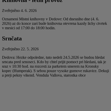
Knihovna - letní provoz
Zveřejněno 4. 6. 2026
Oznameni Mistni knihovny v Dedove: Od dnesniho dne (4. 6.
2026) az do konce zari bude knihovna otevrena kazdy lichy ctvrtek
v mesici od 17:00 do 18:00 hodin.
Srnčata
Zveřejněno 22. 5. 2026
Dedova: Hezke odpoledne, tuto nedeli 24.5.2026 se budou hledat
srncata pred senoseci. Kdo by chtel prijit pomoct pri hledani, tak je
sraz v 10:30 hod. na rozcesti za parketem smerem na Kronsky
kopec (Humperak). S sebou pouze vysoke gumove rukavice. Dekuji
a preji pekny vikend. Vendula Vallova, starostka obce