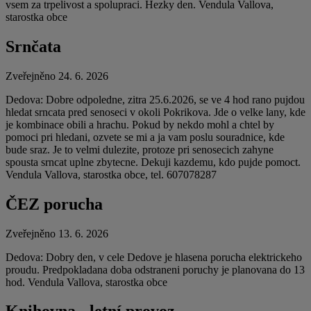
vsem za trpelivost a spolupraci. Hezky den. Vendula Vallova,
starostka obce
Srnčata
Zveřejněno 24. 6. 2026
Dedova: Dobre odpoledne, zitra 25.6.2026, se ve 4 hod rano pujdou
hledat srncata pred senoseci v okoli Pokrikova. Jde o velke lany, kde
je kombinace obili a hrachu. Pokud by nekdo mohl a chtel by
pomoci pri hledani, ozvete se mi a ja vam poslu souradnice, kde
bude sraz. Je to velmi dulezite, protoze pri senosecich zahyne
spousta srncat uplne zbytecne. Dekuji kazdemu, kdo pujde pomoct.
Vendula Vallova, starostka obce, tel. 607078287
ČEZ porucha
Zveřejněno 13. 6. 2026
Dedova: Dobry den, v cele Dedove je hlasena porucha elektrickeho
proudu. Predpokladana doba odstraneni poruchy je planovana do 13
hod. Vendula Vallova, starostka obce