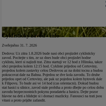
Cyklistický závod - info
Zveřejněno 31. 7. 2026
Dedova: Uz zitra 1.8.2026 bude nasi obci projizdet cyklisticky
zavod. Pocitejte s tim, ze uz dnes bude obci projizdet hodne
cyklistu, kteri si najizdi trat. Zitra startuji ve 12 hod z Hlinska, takze
obci projedou kolem 12:15 hod. Cykliste prijedou od Certoviny,
projedou kolem zastavky celou Dedovou az na dolni tocnu a budou
pokracovat dale na Bahna. Pojedou se dve kola zavodu. To druhe
prijedou opet od Certoviny, ale pak uz pojedou kolem bytovek dale
k Filipovu. To bude asi ve 14 hod (cas orientacni). Dokud budou
stat hasici u silnice, zavod stale probiha a proto dbejte po celou dobu
zavodu bezpecnostnich pokynu poradatelu a hasicu. Dejte pozor
hlavne na deti a hlidejte si i domaci mazlicky. Fanousci na trati jsou
vitani a proto prijdte zafandit.