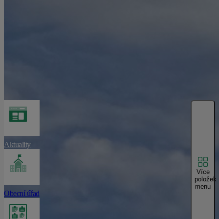
Aktuality
Více
položek
menu
Obecní úřad