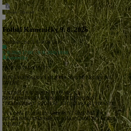
8. Hlinsko - Ždírec.pdf
Fotbal Kameničky 9. 8. 2026
Zveřejněno od: 3. 8. 2026 18:16
9. 8. 2026 17:00
- 9. 8. 2026 19:00
Kameničky
"A JE TO TADYYYY!!!
NOVÁ FOTBALOVÁ SEZÓNA 2026/2027 KLEPE NA
DVEŘE.
V NEDĚLI 9. 8. 2026 PŘIVÍTÁME, NA
ZREKONSTRUOVANÉM HŘIŠTI, PRVNÍHO
"TRADIČNÍHO" SOUPEŘE A TO CELEK Z CHRASTI.
VÝKOP V 17.00 HOD. A MY SE TĚŠÍME OPĚT NA
BOUŘLIVOU ATMOSFÉRU A BÁJEČNOU DIVÁCKOU
KULISU".