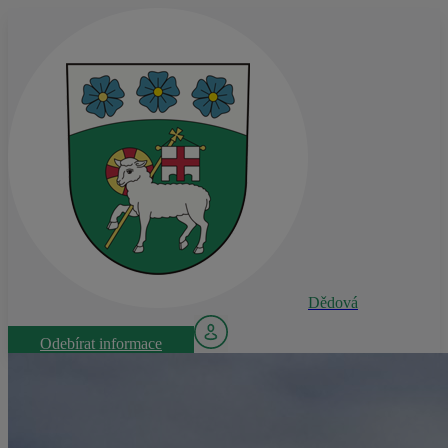
Dědová
Odebírat informace