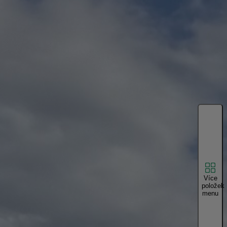
Více
položek
menu