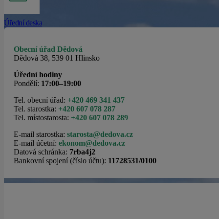
Úřední deska
Obecní úřad Dědová
Dědová 38, 539 01 Hlinsko
Úřední hodiny
Pondělí:
17:00–19:00
Tel. obecní úřad:
+420 469 341 437
Tel. starostka:
+420 607 078 287
Tel. místostarosta:
+420 607 078 289
E-mail starostka:
starosta@dedova.cz
E-mail účetní:
ekonom@dedova.cz
Datová schránka:
7rba4j2
Bankovní spojení (číslo účtu):
11728531/0100