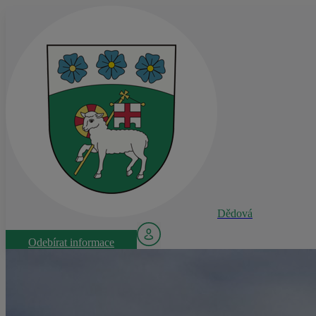
Dědová
Odebírat informace