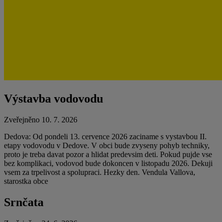
Výstavba vodovodu
Zveřejněno 10. 7. 2026
Dedova: Od pondeli 13. cervence 2026 zaciname s vystavbou II.
etapy vodovodu v Dedove. V obci bude zvyseny pohyb techniky,
proto je treba davat pozor a hlidat predevsim deti. Pokud pujde vse
bez komplikaci, vodovod bude dokoncen v listopadu 2026. Dekuji
vsem za trpelivost a spolupraci. Hezky den. Vendula Vallova,
starostka obce
Srnčata