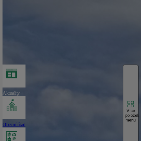
Aktuality
Více
položek
menu
Obecní úřad