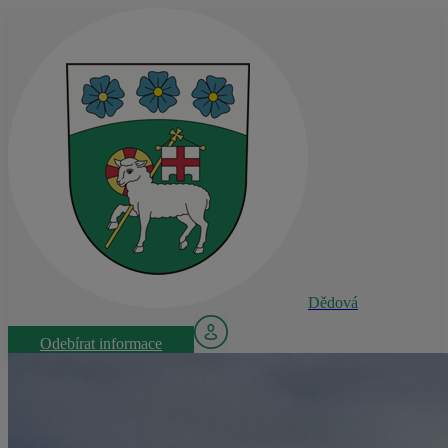
Dědová
Odebírat informace