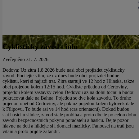
Cyklistický závod - info
Zveřejněno 31. 7. 2026
Dedova: Uz zitra 1.8.2026 bude nasi obci projizdet cyklisticky
zavod. Pocitejte s tim, ze uz dnes bude obci projizdet hodne
cyklistu, kteri si najizdi trat. Zitra startuji ve 12 hod z Hlinska, takze
obci projedou kolem 12:15 hod. Cykliste prijedou od Certoviny,
projedou kolem zastavky celou Dedovou az na dolni tocnu a budou
pokracovat dale na Bahna. Pojedou se dve kola zavodu. To druhe
prijedou opet od Certoviny, ale pak uz pojedou kolem bytovek dale
k Filipovu. To bude asi ve 14 hod (cas orientacni). Dokud budou
stat hasici u silnice, zavod stale probiha a proto dbejte po celou dobu
zavodu bezpecnostnich pokynu poradatelu a hasicu. Dejte pozor
hlavne na deti a hlidejte si i domaci mazlicky. Fanousci na trati jsou
vitani a proto prijdte zafandit.