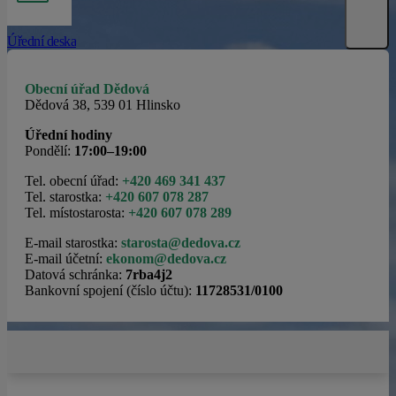
Úřední deska
Obecní úřad Dědová
Dědová 38, 539 01 Hlinsko
Úřední hodiny
Pondělí:
17:00–19:00
Tel. obecní úřad:
+420 469 341 437
Tel. starostka:
+420 607 078 287
Tel. místostarosta:
+420 607 078 289
E-mail starostka:
starosta@dedova.cz
E-mail účetní:
ekonom@dedova.cz
Datová schránka:
7rba4j2
Bankovní spojení (číslo účtu):
11728531/0100