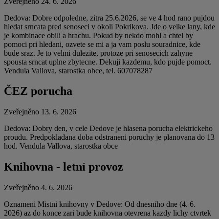
Zveřejněno 24. 6. 2026
Dedova: Dobre odpoledne, zitra 25.6.2026, se ve 4 hod rano pujdou
hledat srncata pred senoseci v okoli Pokrikova. Jde o velke lany, kde
je kombinace obili a hrachu. Pokud by nekdo mohl a chtel by
pomoci pri hledani, ozvete se mi a ja vam poslu souradnice, kde
bude sraz. Je to velmi dulezite, protoze pri senosecich zahyne
spousta srncat uplne zbytecne. Dekuji kazdemu, kdo pujde pomoct.
Vendula Vallova, starostka obce, tel. 607078287
ČEZ porucha
Zveřejněno 13. 6. 2026
Dedova: Dobry den, v cele Dedove je hlasena porucha elektrickeho
proudu. Predpokladana doba odstraneni poruchy je planovana do 13
hod. Vendula Vallova, starostka obce
Knihovna - letní provoz
Zveřejněno 4. 6. 2026
Oznameni Mistni knihovny v Dedove: Od dnesniho dne (4. 6.
2026) az do konce zari bude knihovna otevrena kazdy lichy ctvrtek