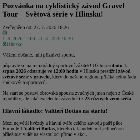
Pozvánka na cyklistický závod Gravel
Tour – Světová série v Hlinsku!
Zveřejněno od: 27. 7. 2026 18:26
1. 8. 2026 12:00
- 1. 8. 2026 18:30
Hlinsko
Vážení občané, milí příznivci sportu,
připravte se na mimořádný sportovní zážitek! Už tuto
sobotu 1.
srpna 2026
odstartuje ve
12:00 hodin
v Hlinsku prestižní
závod
světové série v gravelu
, který do našeho regionu přiláká celou řadu
špičkových sportovců.
Na start se postaví obrovská spousta zvučných jmen nejen z České
republiky, ale také excelentní závodníci z
23 různých zemí světa
.
Hlavní lákadlo: Valtteri Bottas na startu!
Mezi největší hvězdy a hlavní tváře celého závodu patří pilot
Formule 1
Valtteri Bottas
, kterého tak budete mít jedinečnou
příležitost vidět na vlastní oči přímo v akci.