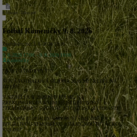
8. Hlinsko - Ždírec.pdf
Fotbal Kameničky 9. 8. 2026
Zveřejněno od: 3. 8. 2026 18:16
9. 8. 2026 17:00
- 9. 8. 2026 19:00
Kameničky
"A JE TO TADYYYY!!!
NOVÁ FOTBALOVÁ SEZÓNA 2026/2027 KLEPE NA
DVEŘE.
V NEDĚLI 9. 8. 2026 PŘIVÍTÁME, NA
ZREKONSTRUOVANÉM HŘIŠTI, PRVNÍHO
"TRADIČNÍHO" SOUPEŘE A TO CELEK Z CHRASTI.
VÝKOP V 17.00 HOD. A MY SE TĚŠÍME OPĚT NA
BOUŘLIVOU ATMOSFÉRU A BÁJEČNOU DIVÁCKOU
KULISU".