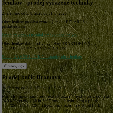
Jeníkov - prodej vyřazené techniky
Zveřejněno od 5. 8. 2026 do 31. 8. 2026
Obec Jeníkov prodává vyřazený traktor BELARUS s
příslušenstvím:
Prodej traktoru - Oficiální stránky obce Jeníkov
Obec Jeníkov dále prodává vyřazený TRAKTOROVÝ,
SKLÁPĚČKOVÝ NÁVĚS – REHOS:
Prodej NÁVĚSU - Oficiální stránky obce Jeníkov
přílohy (2)
Prodej kuřic Bromová
Zveřejněno od 3. 8. 2026 do 11. 9. 2026
Paní Bromová bude prodávat slepice různých barev, cena od
240 Kč/kus dle stáří kuřic. Prodej se uskuteční v pátek
7.8.2026 a 11.9.2026 u bývalého obchodu v 10:50 hod.